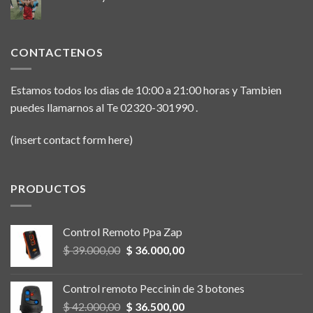
CONTACTENOS
Estamos todos los dias de 10:00 a 21:00 horas y Tambien
puedes llamarnos al Te 02320-301990 .
(insert contact form here)
PRODUCTOS
Control Remoto Ppa Zap
Original
Current
$
39.000,00
$
36.000,00
price
price
was:
is:
Control remoto Peccinin de 3 botones
$ 39.000,00.
$ 36.000,00.
Original
Current
$
42.000,00
$
36.500,00