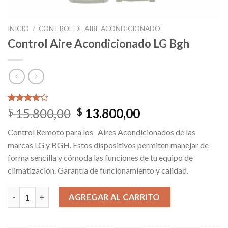
INICIO
/
CONTROL DE AIRE ACONDICIONADO
Control Aire Acondicionado LG Bgh
Valorado
3
Original
Current
15.800,00
13.800,00
$
$
4.00
price
price
sobre 5
Control Remoto para los Aires Acondicionados de las
basado
was:
is:
en
marcas LG y BGH. Estos dispositivos permiten manejar de
$ 15.800,00.
$ 13.800,00.
puntuaciones
forma sencilla y cómoda las funciones de tu equipo de
de
clientes
climatización. Garantía de funcionamiento y calidad.
Control Aire Acondicionado LG Bgh cantidad
AGREGAR AL CARRITO