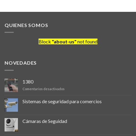
was:
is:
was:
is:
de 5
de 5
,00.
$ 16.500,00.
$ 14.500,00.
$ 17.800,00.
$ 16.000,
QUIENES SOMOS
Block
"about-us"
not found
NOVEDADES
1380
en
Comentarios desactivados
Sistemas de seguridad para comercios
Cámaras de Seguidad