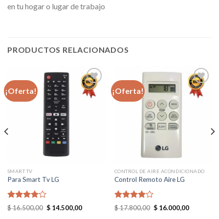
en tu hogar o lugar de trabajo
PRODUCTOS RELACIONADOS
¡Oferta!
¡Oferta!
Add to
Add to
wishlist
wishlist
SMART TV
CONTROL DE AIRE ACONDICIONADO
Para Smart Tv LG
Control Remoto Aire LG
Valorado
Valorado
Original
Current
Original
Current
$
16.500,00
$
14.500,00
$
17.800,00
$
16.000,00
en
4.00
price
price
en
4.00
price
price