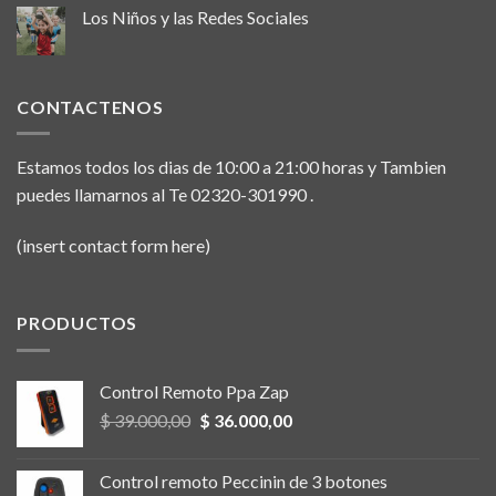
Los Niños y las Redes Sociales
CONTACTENOS
Estamos todos los dias de 10:00 a 21:00 horas y Tambien
puedes llamarnos al Te 02320-301990 .
(insert contact form here)
PRODUCTOS
Control Remoto Ppa Zap
Original
Current
$
39.000,00
$
36.000,00
price
price
was:
is:
Control remoto Peccinin de 3 botones
$ 39.000,00.
$ 36.000,00.