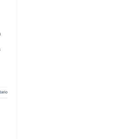
a
s
ario