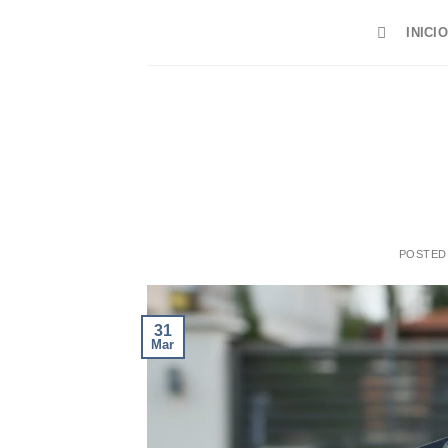
Saltar
INICIO
al
contenido
POSTED
31
Mar