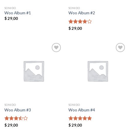
SONIDO
SONIDO
Woo Album #1
Woo Album #2
$
29,00
Valorado
$
29,00
en
4.00
de 5
Add to
Add to
wishlist
wishlist
SONIDO
SONIDO
Woo Album #3
Woo Album #4
Valorado
$
29,00
Valorado en
$
29,00
en
3.50
5.00
de 5