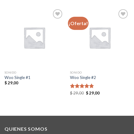
de 5
¡Oferta!
Add to
Add to
wishlist
wishlist
SONIDO
SONIDO
Woo Single #1
Woo Single #2
$
29,00
Original
Current
Valorado
$
29,00
$
29,00
price
price
en
4.75
de
was:
is:
5
$ 29,00.
$ 29,00.
QUIENES SOMOS