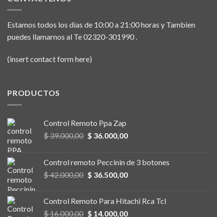
Estamos todos los dias de 10:00 a 21:00 horas y Tambien
puedes llamarnos al Te 02320-301990 .
(insert contact form here)
PRODUCTOS
Control Remoto Ppa Zap
Original
Current
$
39.000,00
$
36.000,00
price
price
was:
is:
Control remoto Peccinin de 3 botones
$ 39.000,00.
$ 36.000,00.
Original
Current
$
42.000,00
$
36.500,00
price
price
was:
is:
Control Remoto Para Hitachi Rca Tcl
$ 42.000,00.
$ 36.500,00.
Original
Current
$
16.000,00
$
14.000,00